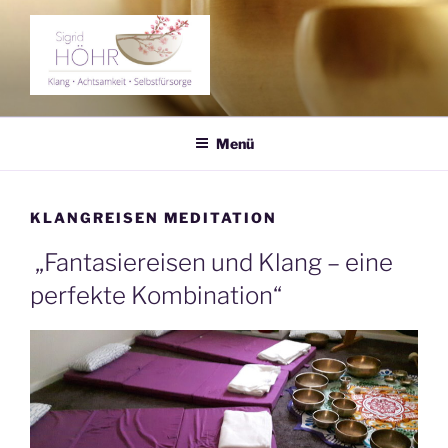
Zum
Inhalt
springen
KLANGERLEBNIS SIGRID
Klang – Achtsamkeit – Selbstfürsorge
HÖHR
Menü
KLANGREISEN MEDITATION
„Fantasiereisen und Klang – eine
perfekte Kombination“