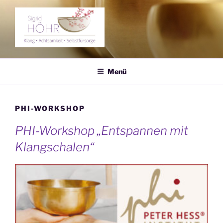
Zum
Inhalt
springen
KLANGERLEBNIS SIGRID
Klang – Achtsamkeit – Selbstfürsorge
HÖHR
Menü
PHI-WORKSHOP
PHI-Workshop „Entspannen mit
Klangschalen“