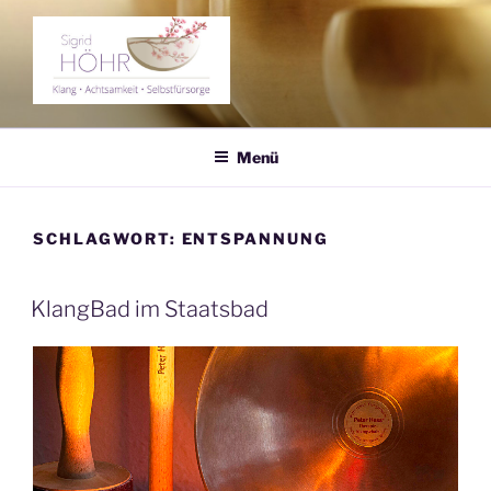
Zum
Inhalt
springen
KLANGERLEBNIS SIGRID
Klang – Achtsamkeit – Selbstfürsorge
HÖHR
Menü
SCHLAGWORT:
ENTSPANNUNG
KlangBad im Staatsbad