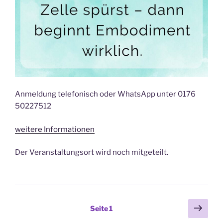
Anmeldung telefonisch oder WhatsApp unter 0176
50227512
weitere Informationen
Der Veranstaltungsort wird noch mitgeteilt.
Seitennummerierung
Näch
Seite
1
Seit
der