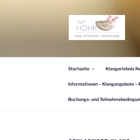
Zum
Inhalt
springen
KLANGERL
Klang – Achtsamkeit – Selbstf
Startseite
Klangerlebnis N
Informationen – Klangangebote –
Buchungs- und Teilnahmebedingu