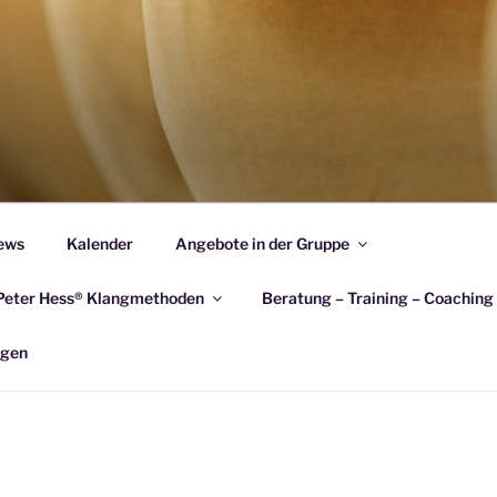
EBNIS SIGRID HÖHR
ürsorge
ews
Kalender
Angebote in der Gruppe
 Peter Hess® Klangmethoden
Beratung – Training – Coaching
ngen